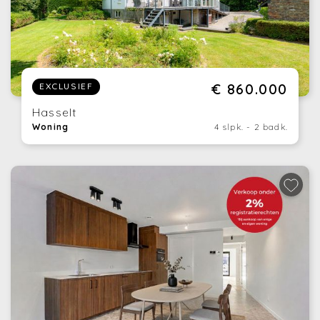
€ 860.000
EXCLUSIEF
Hasselt
Woning
4 slpk. - 2 badk.