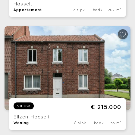
Hasselt
Appartement
2 slpk. - 1 badk. - 202 m²
€ 215.000
NIEUW
Bilzen-Hoeselt
Woning
6 slpk. - 1 badk. - 155 m²