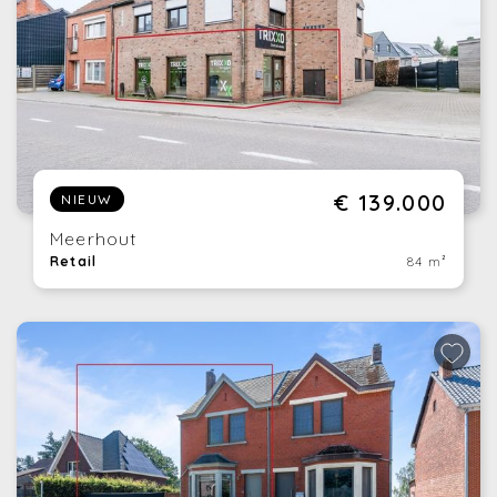
€ 139.000
NIEUW
Meerhout
Retail
84 m²