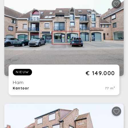
€ 149.000
NIEUW
Ham
Kantoor
77 m²