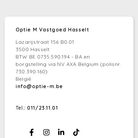
Optie M Vastgoed Hasselt
Lazarijstraat 156 B0.01
3500 Hasselt
BTW BE 0735.590.194 - BA en
borgstelling via NV AXA Belgium (polisnr.
730.390.160)
België
info@optie-m.be
Tel.:
011/23.11.01