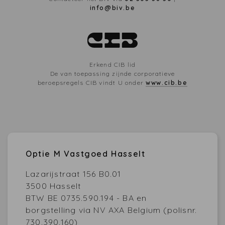
info@biv.be
Erkend CIB lid
De van toepassing zijnde corporatieve
beroepsregels CIB vindt U onder
www.cib.be
Optie M Vastgoed Hasselt
Lazarijstraat 156 B0.01
3500 Hasselt
BTW BE 0735.590.194 - BA en
borgstelling via NV AXA Belgium (polisnr.
730.390.160)