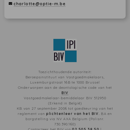
charlotte@optie-m.be
Toezichthoudende autoriteit:
Beroepsinstituut van Vastgoedmakelaars,
Luxemburgstraat 16B te 1000 Brussel
Onderworpen aan de deontologische code van het
BIV
Vastgoedmakelaar-bemiddelaar BIV 512950
(Erkend in België)
KB van 27 september 2006 tot goedkeuring van het
reglement van
plichtenleer van het BIV.
BA en
borgstelling via NV AXA Belgium (Polisnr.
730.390.160)
Contacteer het BIV via
02 505 38 50
|