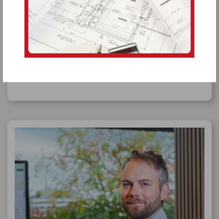
Robby Lenaerts
Vastgoedmakelaar
BIV 518.286
Erkend schatter-expert: 005291547535
011 23 11 01
robby@optie-m.be