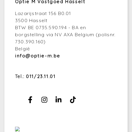
Optie M Vastgoed Hasselt
Lazarijstraat 156 B0.01
3500 Hasselt
BTW BE 0735.590.194 - BA en
borgstelling via NV AXA Belgium (polisnr.
730.390.160)
België
info@optie-m.be
Tel.:
011/23.11.01