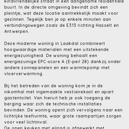
kindvriendelijke straat in een aangename residentiële
buurt. In de directe omgeving bevindt zich een
pleintje, wat deze locatie aantrekkelijk maakt voor
gezinnen. Tegelijk ben je op enkele minuten aan
verbindingswegen zoals de E313 richting Hasselt en
Antwerpen.
Deze moderne woning in Laakdal combineert
hoogwaardige materialen met een uitstekende
energiezuinigheid. De woning behaalt een
energiezuinige EPC-score A (E-peil 28) dankzij onder
andere zonnepanelen en een warmtepomp met
vloerverwarming.
Bij het betreden van de woning kom je in de
inkomhal met ingemaakte vestiairekast en apart
gastentoilet. Van hieruit heb je ook toegang de
berging waar zich de technische installaties
bevinden. De woning opent zich vervolgens naar een
lichtrijke leefruimte, waar grote raampartijen zorgen
voor veel lichtinval.
De open keuken met eiland is afgewerkt met