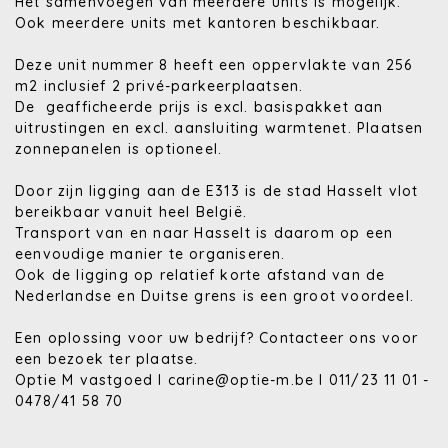
Het samenvoegen van meerdere units is mogelijk.
Ook meerdere units met kantoren beschikbaar.
Deze unit nummer 8 heeft een oppervlakte van 256
m2 inclusief 2 privé-parkeerplaatsen.
De geafficheerde prijs is excl. basispakket aan
uitrustingen en excl. aansluiting warmtenet. Plaatsen
zonnepanelen is optioneel.
Door zijn ligging aan de E313 is de stad Hasselt vlot
bereikbaar vanuit heel België.
Transport van en naar Hasselt is daarom
op een
eenvoudige manier te organiseren.
Ook de ligging op relatief korte afstand van
de
Nederlandse en Duitse grens is een groot
voordeel.
Een oplossing voor uw bedrijf? Contacteer ons voor
een bezoek ter plaatse.
Optie M vastgoed I carine@optie-m.be I 011/23 11 01 -
0478/41 58 70