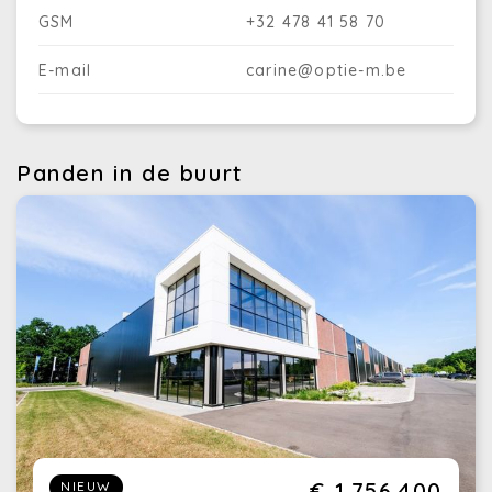
GSM
+32 478 41 58 70
E-mail
carine@optie-m.be
Panden in de buurt
€ 1.756.400
NIEUW