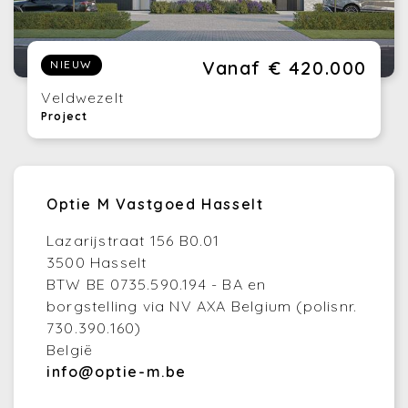
Vanaf € 420.000
NIEUW
Veldwezelt
Project
Optie M Vastgoed Hasselt
Lazarijstraat 156 B0.01
3500 Hasselt
BTW BE 0735.590.194 - BA en
borgstelling via NV AXA Belgium (polisnr.
730.390.160)
België
info@optie-m.be