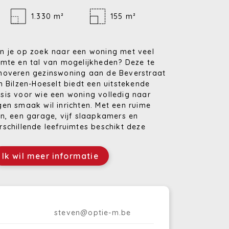
1.330 m²
155 m²
n je op zoek naar een woning met veel
imte en tal van mogelijkheden? Deze te
noveren gezinswoning aan de Beverstraat
in Bilzen-Hoeselt biedt een uitstekende
sis voor wie een woning volledig naar
gen smaak wil inrichten. Met een ruime
in, een garage, vijf slaapkamers en
rschillende leefruimtes beschikt deze
ning over heel wat potentieel.
Ik wil meer informatie
a de voordeur geeft de ruime hal toegang
t de gezellige woonkamer met aansluitend
n leefruimte. De inkomhal geeft ook
egang tot de keuken en de gelijkvloerse
dkamer is uitgerust met een toilet,
uche, lavabo en hier is een aansluiting
steven@optie-m.be
orzien voor de wasmachine.