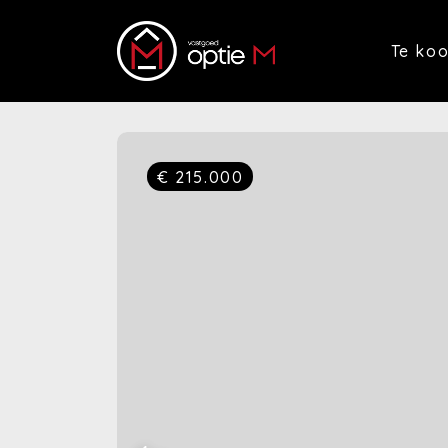
Te ko
€ 215.000