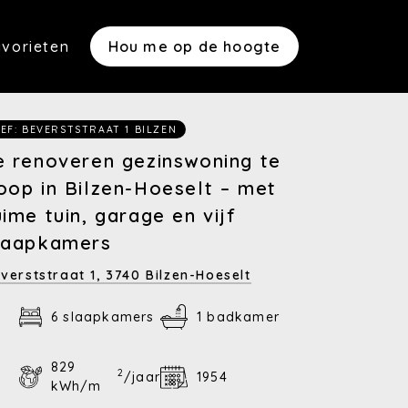
vorieten
Hou me op de hoogte
Nieuwbouwprojecten)
EF: BEVERSTSTRAAT 1 BILZEN
e renoveren gezinswoning te
(Verhuren met Optie M)
oop in Bilzen-Hoeselt – met
uime tuin, garage en vijf
laapkamers
es)
verststraat 1,
3740 Bilzen-Hoeselt
6 slaapkamers
1 badkamer
(Gezocht: bouwgronden en r
829
2
/jaar
1954
kWh/m