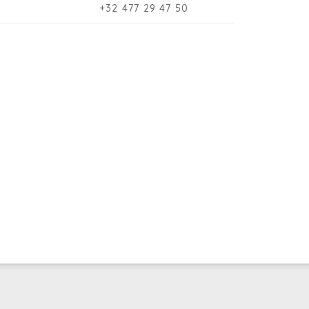
+32 477 29 47 50
De
-0
ve
ho
Vi
sl
to
ex
bi
De
je
pl
ki
tu
no
ga
Tr